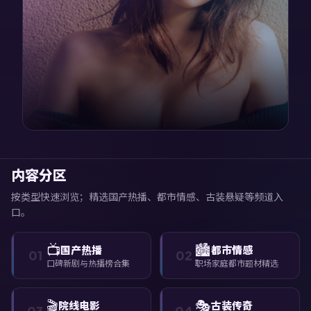
内容分区
按类型快速浏览；精选国产热播、都市情感、古装悬疑等频道入
口。
📺
🏙️
国产热播
都市情感
01
02
口碑新剧与热播榜合集
职场家庭都市题材精选
🎬
🎭
院线电影
古装传奇
03
04