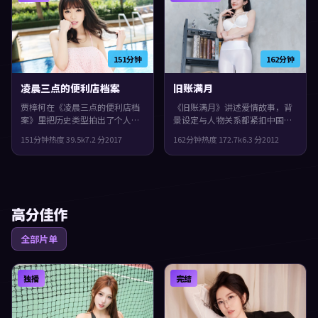
151分钟
162分钟
凌晨三点的便利店档案
旧账满月
贾樟柯在《凌晨三点的便利店档
《旧账满月》讲述爱情故事，背
案》里把历史类型拍出了个人印
景设定与人物关系都紧扣中国香
记：故事发生在中国大陆，2017
港当下的生活质感。2012年上
151分钟
热度
39.5
k
7.2
分
2017
162分钟
热度
172.7
k
6.3
分
2012
年与观众见面。主演包括段奕
映，娄烨执导，张子枫、小松菜
宏、沈腾、全度妍。节奏前半段
奈、基里安·墨菲领衔。叙事在
克制蓄力，后半段集中爆发，片
回忆与现实之间交错推进，观感
尾余味很足。
紧凑，值得推荐。
高分佳作
全部片单
独播
完结