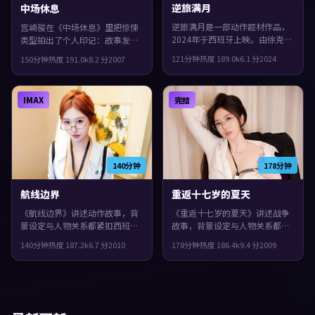
逆旅满月
中场休息
逆旅满月是一部动作题材作品，
宫崎骏在《中场休息》里把惊悚
2024年于西班牙上映。由徐克执
类型拍出了个人印记：故事发生
导，河正宇、章子怡、王凯等主
在西班牙，2007年与观众见面。
121分钟
热度
189.0
k
6.1
分
2024
150分钟
热度
191.0
k
8.2
分
2007
演。群像戏份饱满，配角也有完
主演包括李秉宪、杨紫、木村拓
整弧光，片尾余味很足。
哉。一场意外把原本平行的人生
拧在一起，整体完成度较高，适
IMAX
完结
合喜欢细腻叙事与人物刻画的观
众。
140分钟
178分钟
航线边界
重返十七岁的夏天
《航线边界》讲述动作故事，背
《重返十七岁的夏天》讲述战争
景设定与人物关系都紧扣西班牙
故事，背景设定与人物关系都紧
当下的生活质感。2010年上映，
扣美国当下的生活质感。2009年
140分钟
热度
187.2
k
6.7
分
2010
178分钟
热度
186.4
k
9.4
分
2009
冯小刚执导，役所广司、秦昊、
上映，洪常秀执导，安藤樱、长
苍井优领衔。一场意外把原本平
泽雅美、文淇领衔。影片在类型
行的人生拧在一起，片尾余味很
框架里仍保留了作者表达，一场
足。
意外把原本平行的人生拧在一
起。