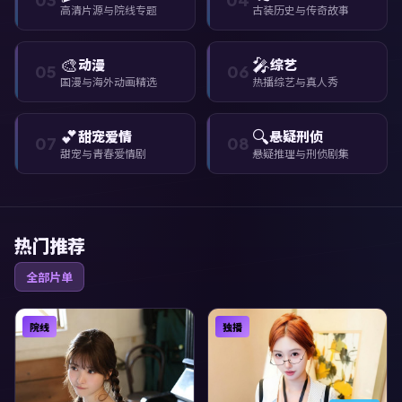
高清片源与院线专题
古装历史与传奇故事
🎨
🎤
动漫
综艺
05
06
国漫与海外动画精选
热播综艺与真人秀
💕
🔍
甜宠爱情
悬疑刑侦
07
08
甜宠与青春爱情剧
悬疑推理与刑侦剧集
热门推荐
全部片单
院线
独播