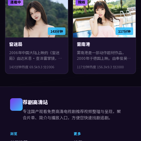
连载中
院线
推进，观感紧凑，值得推荐。
感紧凑，值得推荐。
143分钟
117分钟
窗迷局
雾南港
2006年中国大陆上映的《窗迷
雾南港是一部动作题材作品，
局》由达米恩·查泽雷掌镜，孙
2000年于德国上映。由奉俊昊执
艺珍、黄政民、安藤樱共同演
导，周冬雨、古天乐、刘青云等
143分钟
热度
69.5
k
9.3
分
2006
117分钟
热度
156.3
k
9.3
分
2000
绎。类型上偏悬疑，一场意外把
主演。群像戏份饱满，配角也有
原本平行的人生拧在一起，整体
完整弧光，片尾余味很足。
完成度较高，适合喜欢细腻叙事
与人物刻画的观众。
荐剧高清站
专注
国产观看免费高清电视剧推荐视频
整理与呈现，聚
合片单、简介与播放入口，方便您快速找剧追剧。
浏览
更多