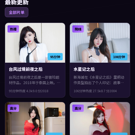
最新更新
全部片单
热播
院线
95分钟
106分钟
台风过境前夜之后
水星记之后
台风过境前夜之后是一部冒险题
新海诚在《水星记之后》里把动
材作品，2018年于泰国上映。由
作类型拍出了个人印记：故事发
是枝裕和执导，孙艺珍、任素
生在法国，2004年与观众见面。
95分钟
热度
4.3
k
9.0
分
2018
106分钟
热度
27.5
k
8.7
分
2004
汐、刘青云等主演。一场意外把
主演包括张曼玉、孔刘、段奕
原本平行的人生拧在一起，片尾
宏。配乐与声场强化了不安与孤
余味很足。
独感，整体完成度较高，适合喜
高分
高分
欢细腻叙事与人物刻画的观众。