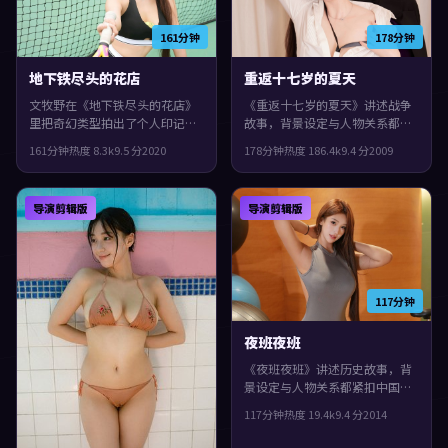
161分钟
178分钟
地下铁尽头的花店
重返十七岁的夏天
文牧野在《地下铁尽头的花店》
《重返十七岁的夏天》讲述战争
里把奇幻类型拍出了个人印记：
故事，背景设定与人物关系都紧
故事发生在意大利，2020年与观
扣美国当下的生活质感。2009年
161分钟
热度
8.3
k
9.5
分
2020
178分钟
热度
186.4
k
9.4
分
2009
众见面。主演包括苍井优、章子
上映，洪常秀执导，安藤樱、长
怡、蒂尔达·斯文顿。真相像洋
泽雅美、文淇领衔。影片在类型
葱一样被层层剥开，观感紧凑，
框架里仍保留了作者表达，一场
导演剪辑版
导演剪辑版
值得推荐。
意外把原本平行的人生拧在一
起。
117分钟
夜班夜班
《夜班夜班》讲述历史故事，背
景设定与人物关系都紧扣中国香
港当下的生活质感。2014年上
117分钟
热度
19.4
k
9.4
分
2014
映，朴赞郁执导，裴斗娜、木村
拓哉、长泽雅美领衔。真相像洋