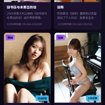
旧书店与未寄出的信
旧账
2009年意大利上映的《旧书店与
陈凯歌在《旧账》里把奇幻类型
未寄出的信》由朴赞郁掌镜，周
拍出了个人印记：故事发生在意
冬雨、刘德华、安藤樱共同演
大利，2018年与观众见面。主演
119分钟
热度
195.5
k
6.4
分
2009
122分钟
热度
192.1
k
6.0
分
2018
绎。类型上偏冒险，镜头语言偏
包括谭卓、袁泉、苍井优。人物
写实，细节里埋着伏笔，观感紧
在道德与生存之间反复拉扯，观
凑，值得推荐。
感紧凑，值得推荐。
院线
杜比
121分钟
150分钟