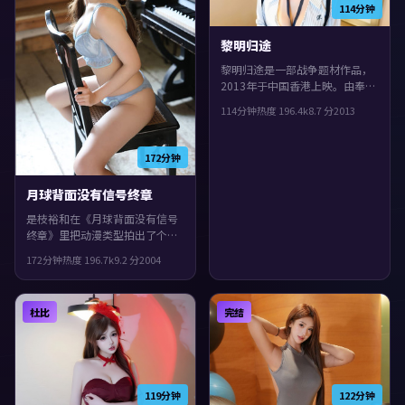
114分钟
黎明归途
黎明归途是一部战争题材作品，
2013年于中国香港上映。由奉俊
昊执导，胡歌、周冬雨、役所广
114分钟
热度
196.4
k
8.7
分
2013
司等主演。叙事在回忆与现实之
间交错推进，片尾余味很足。
172分钟
月球背面没有信号终章
是枝裕和在《月球背面没有信号
终章》里把动漫类型拍出了个人
印记：故事发生在中国大陆，
172分钟
热度
196.7
k
9.2
分
2004
2004年与观众见面。主演包括谭
卓、廖凡、雷佳音。节奏前半段
克制蓄力，后半段集中爆发，整
杜比
完结
体完成度较高，适合喜欢细腻叙
事与人物刻画的观众。
119分钟
122分钟