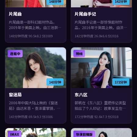
148分钟
142分钟
片尾曲
片尾曲手记
片尾曲是一部科幻题材作品，
片尾曲手记是一部惊悚题材作
2009年于美国上映。由三池崇史
品，2016年于英国上映。由洪常
执导，文淇、沈腾、基里安·墨
秀执导，刘青云、吴镇宇、张子
148分钟
热度
90.5
k
8.2
分
2009
142分钟
热度
26.0
k
6.6
分
2016
菲等主演。配乐与声场强化了不
枫等主演。配乐与声场强化了不
安与孤独感，观感紧凑，值得推
安与孤独感，观感紧凑，值得推
荐。
荐。
连载中
院线
143分钟
172分钟
窗迷局
东八区
2006年中国大陆上映的《窗迷
郭帆在《东八区》里把传记类型
局》由达米恩·查泽雷掌镜，孙
拍出了个人印记：故事发生在英
艺珍、黄政民、安藤樱共同演
国，2018年与观众见面。主演包
143分钟
热度
69.5
k
9.3
分
2006
172分钟
热度
92.6
k
7.3
分
2018
绎。类型上偏悬疑，一场意外把
括白宇、章子怡、基里安·墨
原本平行的人生拧在一起，整体
菲。一场意外把原本平行的人生
完成度较高，适合喜欢细腻叙事
拧在一起，片尾余味很足。
IMAX
导演剪辑版
与人物刻画的观众。