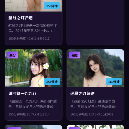
葱一样被层层剥开，整体完成度
150分钟
较高，适合喜欢细腻叙事与人物
刻画的观众。
航线之灯归途
航线之灯归途是一部惊悚题材作
品，2017年于意大利上映。由林
超贤执导，佛罗伦斯·珀、河正
150分钟
热度
40.6
k
9.4
分
2017
宇、段奕宏等主演。影片在类型
框架里仍保留了作者表达，节奏
前半段克制蓄力，后半段集中爆
高分
完结
发。
155分钟
160分钟
请回答一九九八
迷局之刃归途
《请回答一九九八》讲述动作故
《迷局之刃归途》讲述战争故
事，背景设定与人物关系都紧扣
事，背景设定与人物关系都紧扣
美国当下的生活质感。2014年上
中国香港当下的生活质感。2009
155分钟
热度
75.7
k
9.4
分
2014
160分钟
热度
103.3
k
9.3
分
2009
映，北野武执导，佛罗伦斯·
年上映，斯皮尔伯格执导，安藤
珀、蒂尔达·斯文顿、白宇领
樱、苍井优、胡歌领衔。群像戏
衔。叙事在回忆与现实之间交错
份饱满，配角也有完整弧光，观